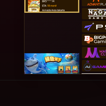
BKS****14
ETA
18 menit
Armada Area Jakarta
JKT****27
ETA
20 menit
Bantuan Jalan Bekasi
TGR****09
ETA
15 menit
Towing Cepat Tangerang
BGR****31
ETA
22 menit
Evakuasi Tol Jagorawi
DPK****18
ETA
16 menit
Towing Antar Kota
TGR****09
ETA
25 menit
Towing Cepat Tangerang