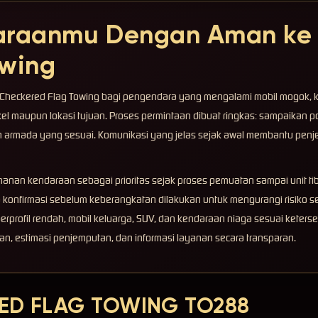
raanmu Dengan Aman ke Ga
owing
Checkered Flag Towing bagi pengendara yang mengalami mobil mogok, ke
maupun lokasi tujuan. Proses permintaan dibuat ringkas: sampaikan posi
n armada yang sesuai. Komunikasi yang jelas sejak awal membantu penj
n kendaraan sebagai prioritas sejak proses pemuatan sampai unit tiba di
rta konfirmasi sebelum keberangkatan dilakukan untuk mengurangi risik
berprofil rendah, mobil keluarga, SUV, dan kendaraan niaga sesuai kete
, estimasi penjemputan, dan informasi layanan secara transparan.
ED FLAG TOWING TO288