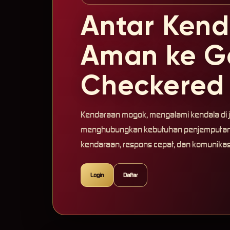
Antar Ken
Aman ke Gar
Checkered 
Kendaraan mogok, mengalami kendala di 
menghubungkan kebutuhan penjemputan
kendaraan, respons cepat, dan komunikasi
Login
Daftar