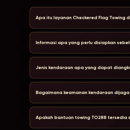
Apa itu layanan Checkered Flag Towing 
TO288 menghadirkan informasi dan akses bantuan Checker
Informasi apa yang perlu disiapkan seb
komunikasi yang jelas, pemilihan armada yang sesuai, da
Siapkan titik penjemputan yang akurat, lokasi tujuan, jen
Jenis kendaraan apa yang dapat diangk
tipe towing, akses lokasi, dan estimasi penjemputan yang le
Layanan dapat digunakan untuk mobil keluarga, sedan, SUV,
Bagaimana keamanan kendaraan dijaga 
bobot kendaraan terlebih dahulu agar metode pengangkuta
Sebelum berangkat, operator memeriksa posisi kendaraan, t
Apakah bantuan towing TO288 tersedia 
mendokumentasikan kondisi kendaraan, serta memastikan 