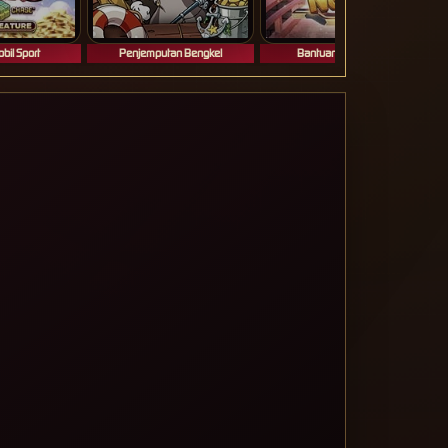
bil Sport
Penjemputan Bengkel
Bantuan Jalan Cepat