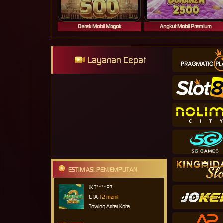
Derek Mobil Mogok
Angkut Mobil Premium
Layanan Cepat
ESTIMASI PENJEMPUTAN
JKT****27
ETA
12 menit
Towing Antar Kota