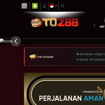
HOT
🚘 Kendaraan mogok d
Info Armada
evakuasi, dan pengan
PERJALANAN
AMAN