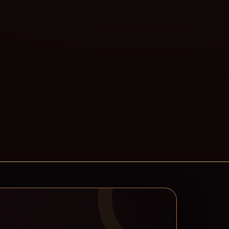
Panduan pem
Pindai kod
untuk Un
APK TO2