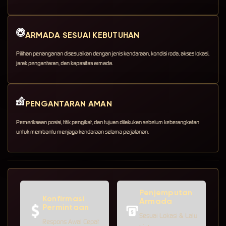
ARMADA SESUAI KEBUTUHAN
Pilihan penanganan disesuaikan dengan jenis kendaraan, kondisi roda, akses lokasi,
jarak pengantaran, dan kapasitas armada.
PENGANTARAN AMAN
Pemeriksaan posisi, titik pengikat, dan tujuan dilakukan sebelum keberangkatan
untuk membantu menjaga kendaraan selama perjalanan.
Penjemputan
Konfirmasi
Armada
Permintaan
Sesuai Lokasi & Lalu
Respons Awal Cepat