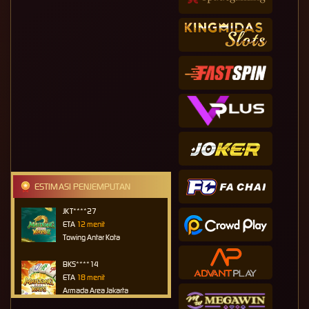
ESTIMASI PENJEMPUTAN
JKT****27
ETA
12 menit
Towing Antar Kota
BKS****14
ETA
18 menit
Armada Area Jakarta