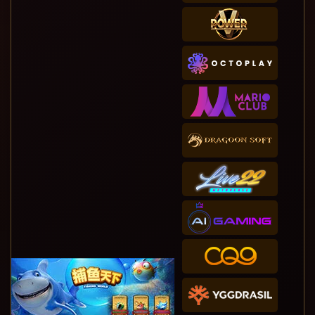
TGR****09
ETA
14 menit
Towing Cepat Tangerang
BGR****31
ETA
19 menit
Evakuasi Tol Jagorawi