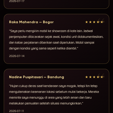
2026-07-17
Raka Mahendra — Bogor
★★★★★
"Saya perlu mengirim mobil ke showroom di kota lain. Jadwal
penjemputan dibicarakan sejak awal, kondisi unit didokumentasikan,
dan kabar perjalanan diberikan saat diperlukan. Mobil sampai
dengan kondisi yang sama seperti ketika diambil."
2026-07-14
Nadine Puspitasari — Bandung
★★★★★
"Hujan cukup deras saat kendaraan saya mogok, tetapi tim tetap
mengutamakan keamanan lokasi sebelum mulai bekerja. Mereka
meminta saya menunggu di area yang lebih aman dan baru
melakukan pemuatan setelah situasi memungkinkan."
2026-07-11