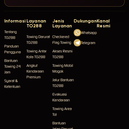
Informasi
Layanan
Jenis
Dukungan
Kanal
TO288
Layanan
Resmi
Tentang
Whatsapp
Towing Darurat
Checkered
TO288
TO288
Flag Towing
Telegram
Panduan
Towing Antar
Akses Resmi
Pengguna
Kota TO288
TO288
Bantuan
Angkut
Towing Mobil
Towing 24
Kendaraan
Mogok
Jam
Premium
Jalur Bantuan
Syarat &
TO288
Ketentuan
Evakuasi
Kendaraan
Towing Area
Tol
Bantuan
Jalan Darurat