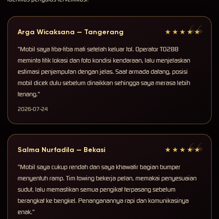
Arga Wicaksana — Tangerang
★★★★★
"Mobil saya tiba-tiba mati setelah keluar tol. Operator TO288
meminta titik lokasi dan foto kondisi kendaraan, lalu menjelaskan
estimasi penjemputan dengan jelas. Saat armada datang, posisi
mobil dicek dulu sebelum dinaikkan sehingga saya merasa lebih
tenang."
2026-07-24
Salma Nurfadila — Bekasi
★★★★★
"Mobil saya cukup rendah dan saya khawatir bagian bumper
menyentuh ramp. Tim towing bekerja pelan, memakai penyesuaian
sudut, lalu memastikan semua pengikat terpasang sebelum
berangkat ke bengkel. Penanganannya rapi dan komunikasinya
enak."